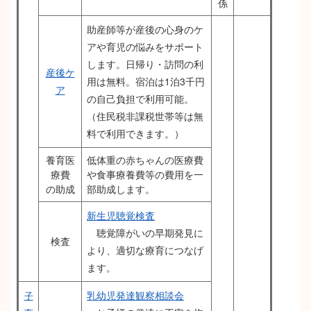
係
助産師等が産後の心身のケ
アや育児の悩みをサポート
します。日帰り・訪問の利
産後ケ
用は無料。宿泊は1泊3千円
ア
の自己負担で利用可能。
（住民税非課税世帯等は無
料で利用できます。）
養育医
低体重の赤ちゃんの医療費
療費
や食事療養費等の費用を一
の助成
部助成します。
新生児聴覚検査
聴覚障がいの早期発見に
検査
より、適切な療育につなげ
ます。
乳幼児発達観察相談会
子