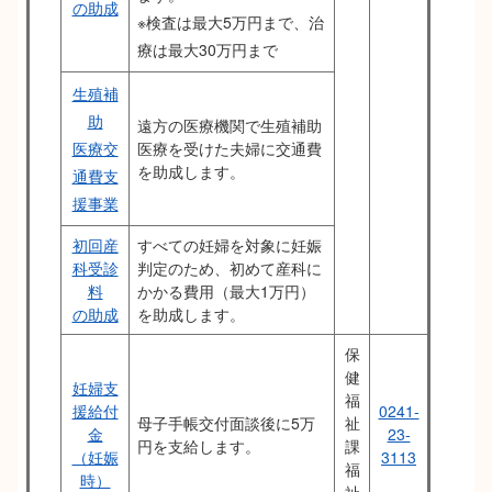
の助成
※検査は最大5万円まで、治
療は最大30万円まで
生殖補
助
遠方の医療機関で生殖補助
医療交
医療を受けた夫婦に交通費
を助成します。
通費支
援事業
初回産
すべての妊婦を対象に妊娠
科受診
判定のため、初めて産科に
料
かかる費用（最大1万円）
の助成
を助成します。
保
健
妊婦支
福
援給付
0241-
母子手帳交付面談後に5万
祉
金
23-
円を支給します。
課
（妊娠
3113
福
時）