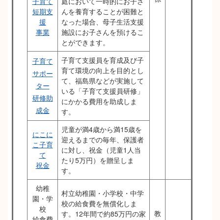
子育て
庭において一時的にお子さ
短期支
んを養育することが困難と
援
なった場合、母子生活支援
事業
施設にお子さんを預けるこ
とができます。
子育て支援員を育成及び子
子育て
育て環境の向上を目的とし
サポー
て、福島県などが実施して
ター
いる「子育て支援員研修」
研修助
にかかる費用を助成しま
成金
す。
児童が満4歳から満15歳を
にこに
迎えるまでの毎年、保護者
こ子育
に対し、祝金（児童1人当
て
たり5万円）を贈呈しま
祝金
す。
幼稚
村立幼稚園・小学校・中学
園・学
校の給食費を無償化しま
校
教
す。12年間で約85万円の家
給食費