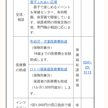
親子ふれあい広場
親子で楽しめるイベント
を保健センター、各幼稚
交流・
園、保育園で開催していま
相談
す。保護者間の情報交換の
他、専門職が相談に応じま
す。
乳幼児・児童医療費助成
（保険対象分）
保
18歳までの医療費を全額
健
助成します。
福
0241-
医療費
祉
23-
ひとり親家庭医療費助成
の助成
課
3113
福
（保険対象分）
祉
保護者の医療費を助成
係
（1か月1,000円超分）しま
す。
インフ
1回1,000円の窓口負担で接
保
ルエン