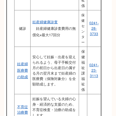
祉
係
保
健
妊産婦健康診査
0241-
セ
健診
妊産婦健康診査費用の無
28-
ン
3733
償化※最大17回分
タ
ー
保
安心して妊娠・出産を迎え
健
られるよう、母子手帳交付
福
妊産婦
0241-
月の初日から出産日の属す
祉
医療費
23-
る月の翌月末まで妊産婦の
課
3113
の助成
医療費（保険対象分）を全
福
額助成します。
祉
係
妊娠を望んでいる夫婦の心
身・経済的な支援のため、
不育症
不育症検査・治療の助成を
治療費
します。