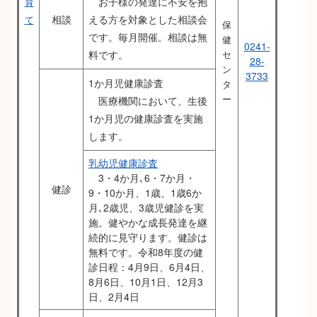
お子様の発達に不安を抱
育
相談
える方を対象とした相談会
て
保
です。毎月開催。相談は無
健
0241-
料です。
セ
28-
ン
3733
1か月児健康診査
タ
ー
医療機関において、生後
1か月児の健康診査を実施
します。
乳幼児健康診査
3・4か月､6・7か月・
健診
9・10か月、1歳、1歳6か
月､2歳児、3歳児健診を実
施。健やかな成⾧発達を継
続的に見守ります。健診は
無料です。令和8年度の健
診日程：4月9日、6月4日、
8月6日、10月1日、12月3
日、2月4日