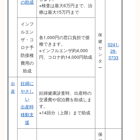
の助成
※検査は最大6万円まで、治
療は最大15万円まで
インフ
ルエン
保
各1,000円の窓口負担で接
ザ・コ
健
種できます。
0241-
ロナ予
セ
※インフルエンザ約4,000
28-
ン
防接種
円、コロナ約14,000円助成
3733
タ
費用の
ー
助成
妊婦に
出
やさし
産
妊婦健康診査時、出産時の
い
交通費や宿泊費を助成しま
す。
出産時
※14回分（上限）まで助成
移動支
援
保