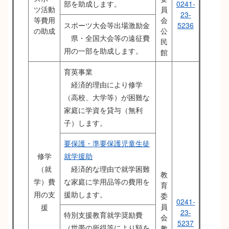
部を助成します。
0241-
ツ活動
員
23-
等費用
会
スポーツ大会等出場激励金
5236
の助成
公
県・全国大会等の遠征費
民
用の一部を助成します。
館
育英事業
経済的理由により修学
（高校、大学等）が困難な
家庭に学資を貸与（無利
子）します。
要保護・準要保護児童生徒
修学
就学援助
（就
経済的な理由で就学困難
教
学）費
な家庭に学用品等の費用を
育
用の支
援助します。
委
0241-
員
援
23-
特別支援教育就学奨励費
会
5237
（世帯の所得等により額を
教