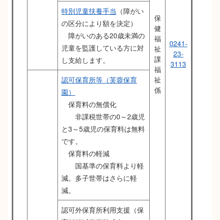
特別児童扶養手当
（障がい
保
の区分により額を決定）
健
障がいのある20歳未満の
福
0241-
児童を監護している方に対
祉
23-
課
し支給します。
3113
福
認可保育所等（芙蓉保育
祉
係
園）
保育料の無償化
非課税世帯の0～2歳児
と3～5歳児の保育料は無料
です。
保育料の軽減
国基準の保育料より軽
減。多子世帯はさらに軽
減。
認可外保育所利用支援（保