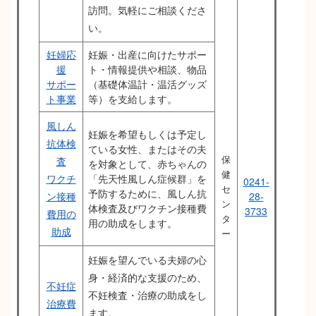
訪問。気軽にご相談くださ
い。
妊婦応
妊娠・出産に向けたサポー
援
ト・情報提供や相談、物品
サポー
（基礎体温計・温活グッズ
ト事業
等）を支給します。
風しん
妊娠を希望もしくは予定し
抗体検
ている女性、またはその夫
保
査
を対象として、赤ちゃんの
健
ワクチ
「先天性風しん症候群」を
0241-
セ
予防するために、風しん抗
ン接種
28-
ン
体検査及びワクチン接種費
3733
費用の
タ
用の助成をします。
助成
ー
妊娠を望んでいる夫婦の心
身・経済的な支援のため、
不妊症
不妊検査・治療の助成をし
治療費
ます。