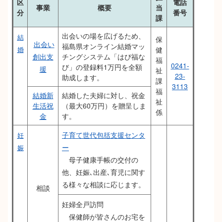
区
電話
事業
概要
当
分
番号
課
出会いの場を広げるため、
結
保
出会い
福島県オンライン結婚マッ
健
婚
創出支
チングシステム「はぴ福な
福
0241-
び」の登録料1万円を全額
援
祉
23-
助成します。
課
3113
福
結婚新
結婚した夫婦に対し、祝金
祉
生活祝
（最大60万円）を贈呈しま
係
金
す。
子育て世代包括支援センタ
妊
ー
娠
母子健康手帳の交付の
他、妊娠､出産､育児に関す
る様々な相談に応じます。
相談
妊婦全戸訪問
保健師が皆さんのお宅を