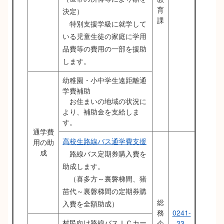
育
決定）
課
特別支援学級に就学して
いる児童生徒の家庭に学用
品費等の費用の一部を援助
します。
幼稚園・小中学生遠距離通
学費補助
お住まいの地域の状況に
より、補助金を支給しま
す。
通学費
高校生路線バス通学費支援
用の助
成
路線バス定期券購入費を
助成します。
（喜多方～裏磐梯間、猪
苗代～裏磐梯間の定期券購
総
入費を全額助成）
務
0241-
村民向け路線バスＩＣカー
企
23-