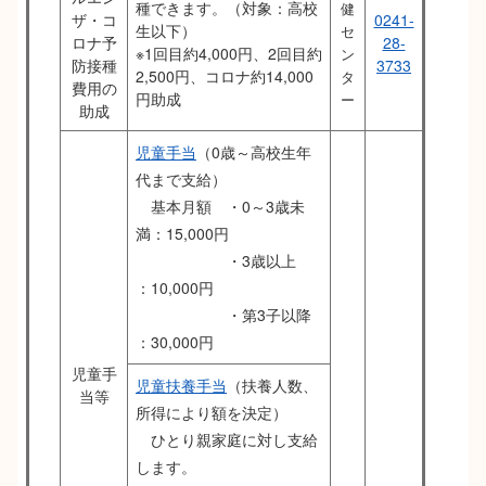
種できます。（対象：高校
健
ザ・コ
0241-
生以下）
セ
ロナ予
28-
※1回目約4,000円、2回目約
ン
防接種
3733
2,500円、コロナ約14,000
タ
費用の
円助成
ー
助成
児童手当
（0歳～高校生年
代まで支給）
基本月額 ・0～3歳未
満：15,000円
・3歳以上
：10,000円
・第3子以降
：30,000円
児童手
児童扶養手当
（扶養人数、
当等
所得により額を決定）
ひとり親家庭に対し支給
します。