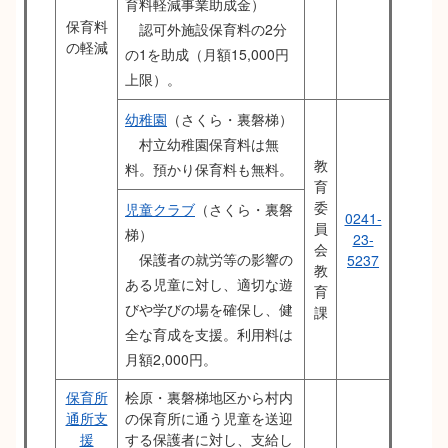
育料軽減事業助成金）
保育料
認可外施設保育料の2分
の軽減
の1を助成（月額15,000円
上限）。
幼稚園
（さくら・裏磐梯）
村立幼稚園保育料は無
教
料。預かり保育料も無料。
育
委
児童クラブ
（さくら・裏磐
0241-
員
梯）
23-
会
保護者の就労等の影響の
5237
教
ある児童に対し、適切な遊
育
びや学びの場を確保し、健
課
全な育成を支援。利用料は
月額2,000円。
保育所
桧原・裏磐梯地区から村内
通所支
の保育所に通う児童を送迎
援
する保護者に対し、支給し