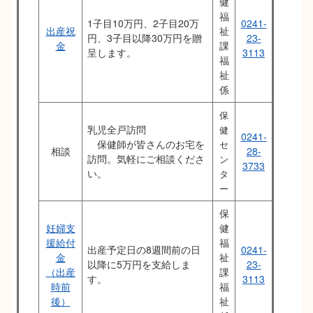
健
福
1子目10万円、2子目20万
0241-
出産祝
祉
円、3子目以降30万円を贈
23-
金
課
呈します。
3113
福
祉
係
保
乳児全戸訪問
健
0241-
保健師が皆さんのお宅を
セ
相談
28-
訪問。気軽にご相談くださ
ン
3733
い。
タ
ー
保
妊婦支
健
援給付
福
出産予定日の8週間前の日
0241-
金
祉
以降に5万円を支給しま
23-
（出産
課
す。
3113
時前
福
後）
祉