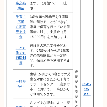
事業補
ます。（月額15,000円上
助金
限）
子育て
3歳未満の乳幼児を保育園
応援
等に預けることができず、
在宅育
家庭で保育を行っている保
児支援
護者に対し、支援金（月
金
15,000円）を支給します。
保護者の就労要件を問わ
こども
ず、0歳6か月から満3歳未
誰でも
満の未就園児が月一定時
通園制
間、保育所等を利用できま
度
す。
保
生後6か月から6歳までの児
健
童を対象にきたかた子育て
一時預
福
サポートセンター（喜多方
0241-
かり
祉
市）において、一時預かり
23-
課
が利用できます。
3113
福
祉
さまざまな理由により、家
係