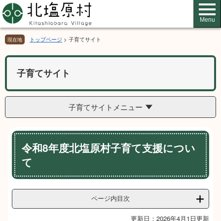
ペ
メ
ー
ニ
Menu
ジ
ュ
の
ー
トップページ
>
子育てサイト
現在地
先
を
頭
飛
で
ば
子育てサイト
す。
し
て
本
子育てサイトメニュー
文
へ
本
令和8年度北塩原村子育て支援につい
文
て
ページ内目次
更新日：2026年4月1日更新