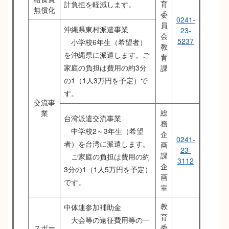
育
計負担を軽減します。
無償化
委
0241-
員
沖縄県東村派遣事業
23-
会
5237
小学校6年生（希望者）
教
を沖縄県に派遣します。ご
育
家庭の負担は費用の約3分
課
の1（1人3万円を予定）で
す。
交流事
総
業
台湾派遣交流事業
務
中学校2～3年生（希望
企
0241-
者）を台湾に派遣します。
画
23-
課
ご家庭の負担は費用の約
3112
企
3分の1（1人5万円を予定）
画
です。
室
教
中体連参加補助金
育
大会等の遠征費用等の一
スポー
委