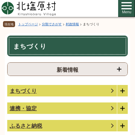
ペ
メ
ー
ニ
Menu
ジ
ュ
の
ー
トップページ
>
分類でさがす
>
村政情報
>
まちづくり
現在地
先
を
頭
飛
本
で
ば
まちづくり
文
す。
し
て
本
文
新着情報
へ
まちづくり
連携・協定
ふるさと納税