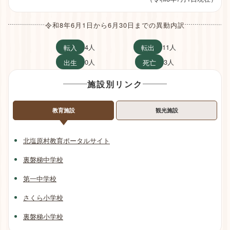
令和8年6月1日から6月30日までの異動内訳
4人
11人
転入
転出
0人
3人
出生
死亡
施設別リンク
教育施設
観光施設
北塩原村教育ポータルサイト
裏磐梯中学校
第一中学校
さくら小学校
裏磐梯小学校