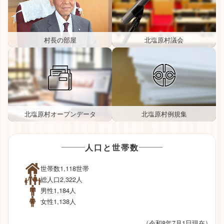
村長の部屋
北塩原村議会
北塩原村オープンデータ
北塩原村例規集
人口と世帯数
世帯数
1,118世帯
総人口
2,322人
男性
1,184人
女性
1,138人
（令和8年7月1日現在）