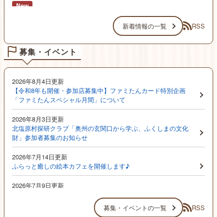
2026年8月3日更新
RSS
新着情報の一覧
北塩原村探研クラブ「奥州の玄関口から学ぶ、ふくしまの文化
財」参加者募集のお知らせ
募集・イベント
2026年8月1日更新
2026年8月4日更新
今月のきたしおばら推し（令和8年7月）
【令和8年も開催・参加店募集中】ファミたんカード特別企画
「ファミたんスペシャル月間」について
2026年8月3日更新
北塩原村探研クラブ「奥州の玄関口から学ぶ、ふくしまの文化
財」参加者募集のお知らせ
2026年7月14日更新
ふらっと癒しの絵本カフェを開催します♪
2026年7月9日更新
令和9年度北塩原村職員（高校卒程度）採用候補者試験について
RSS
募集・イベントの一覧
2026年7月1日更新