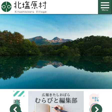
ペ
メ
ー
ニ
Menu
ジ
ュ
の
ー
先
を
頭
飛
で
ば
す。
し
て
本
文
へ