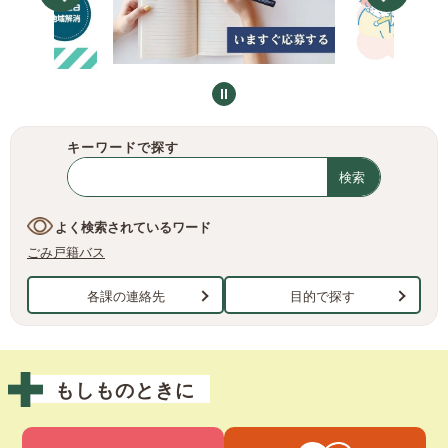
キーワードで探す
Google
カ
ス
タ
よく検索されているワード
ム
ごみ
戸籍
バス
検
索
各課の連絡先
目的で探す
本
文
もしものときに