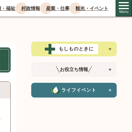
康・福祉
村政情報
産業・仕事
観光・イベント
Menu
もしものときに
＋
お役立ち情報
＋
ライフイベント
＋