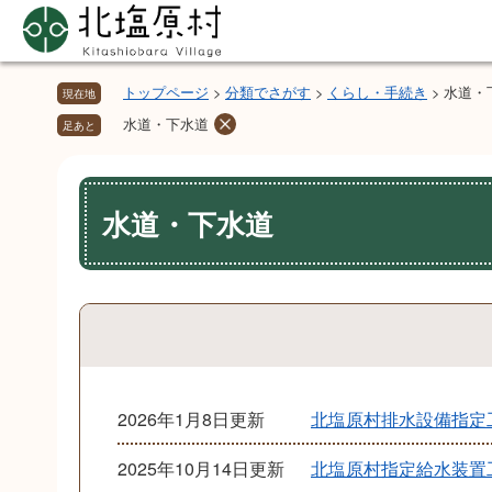
ペ
メ
ー
ニ
ジ
ュ
の
ー
トップページ
>
分類でさがす
>
くらし・手続き
>
水道・
現在地
先
を
水道・下水道
足あと
頭
飛
で
ば
本
す。
し
文
水道・下水道
て
本
文
へ
2026年1月8日更新
北塩原村排水設備指定
2025年10月14日更新
北塩原村指定給水装置