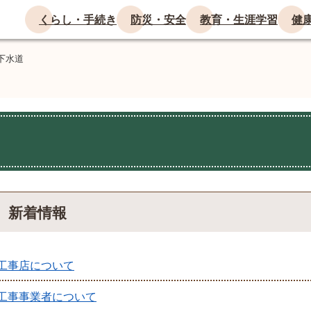
くらし・手続き
防災・安全
教育・生涯学習
健
下水道
新着情報
工事店について
工事事業者について