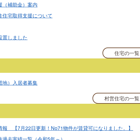
援（補助金）案内
住住宅取得支援について
設置しました
住宅の一覧
団地）入居者募集
村営住宅の一覧
報 【7月22日更新！No71物件が賃貸可になりました。】
件過去実績一覧（令和5年～）