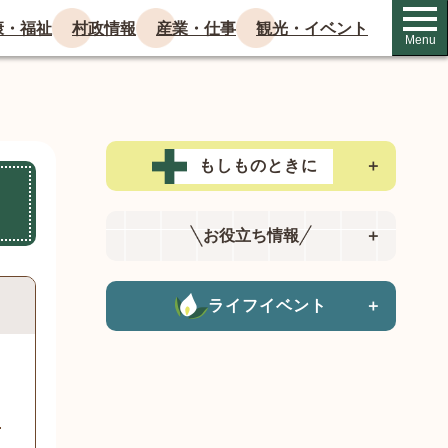
康・福祉
村政情報
産業・仕事
観光・イベント
Menu
もしものときに
＋
お役立ち情報
＋
ライフイベント
＋