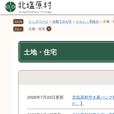
ペ
メ
ー
ニ
ジ
ュ
の
ー
トップページ
>
分類でさがす
>
くらし・手続き
>
土地・
現在地
先
を
土地・住宅
足あと
頭
飛
で
ば
本
す。
し
文
土地・住宅
て
本
文
へ
2026年7月22日更新
北塩原村空き家バンク物
た。】