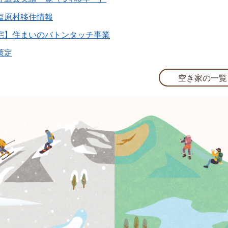
塩原村移住情報
宅】住まいのバトンタッチ事業
策定
空き家の一覧