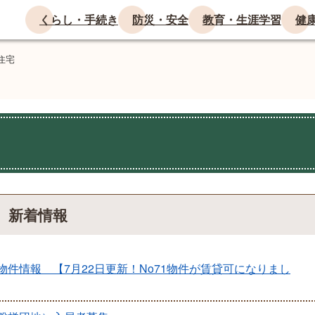
くらし・手続き
防災・安全
教育・生涯学習
健
住宅
新着情報
件情報 【7月22日更新！No71物件が賃貸可になりまし