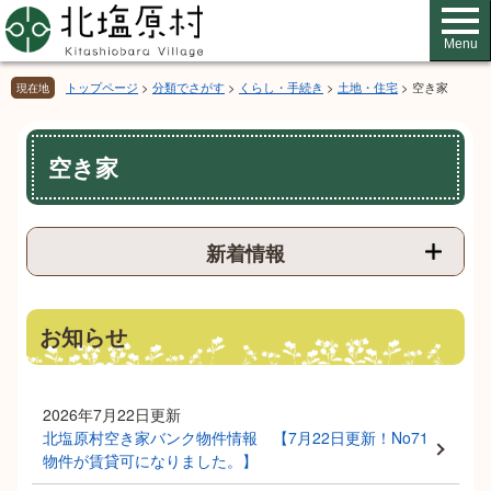
ペ
メ
ー
ニ
Menu
ジ
ュ
の
ー
トップページ
>
分類でさがす
>
くらし・手続き
>
土地・住宅
>
空き家
現在地
先
を
頭
飛
本
で
ば
空き家
文
す。
し
て
本
文
新着情報
へ
お知らせ
2026年7月22日更新
北塩原村空き家バンク物件情報 【7月22日更新！No71
物件が賃貸可になりました。】