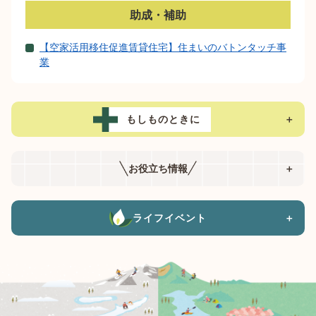
助成・補助
【空家活用移住促進賃貸住宅】住まいのバトンタッチ事
業
もしものときに
＋
お役立ち情報
＋
ライフイベント
＋