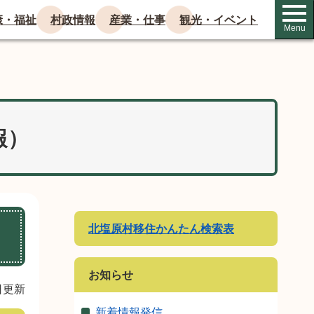
康・福祉
村政情報
産業・仕事
観光・イベント
Menu
報）
北塩原村移住かんたん検索表
お知らせ
日更新
新着情報発信