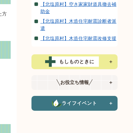
【北塩原村】空き家家財道具撤去補
助金
た方
【北塩原村】木造住宅耐震診断者派
遣
【北塩原村】木造住宅耐震改修支援
もしものときに
＋
お役立ち情報
＋
ライフイベント
＋