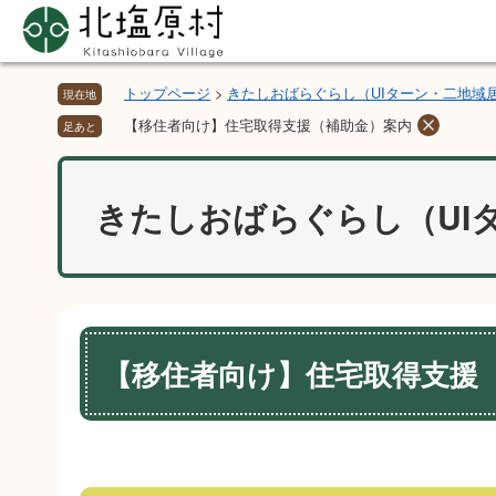
ペ
メ
ー
ニ
ジ
ュ
の
ー
トップページ
>
きたしおばらぐらし（UIターン・二地域
現在地
先
を
【移住者向け】住宅取得支援（補助金）案内
足あと
頭
飛
で
ば
す。
し
きたしおばらぐらし（UI
て
本
文
へ
本
文
【移住者向け】住宅取得支援