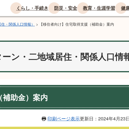
くらし・手続き
防災・安全
教育・生涯学習
健
居住・関係人口情報）
>
【移住者向け】住宅取得支援（補助金）案内
ターン・二地域居住・関係人口情
（補助金）案内
印刷ページ表示
更新日：2024年4月23