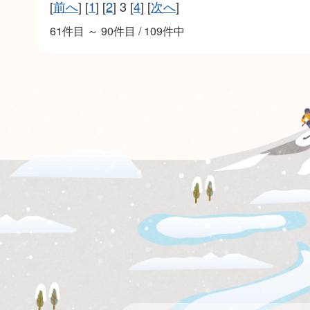
[
前へ
] [
1
] [
2
] 3 [
4
] [
次へ
]
61件目 ～ 90件目 / 109件中