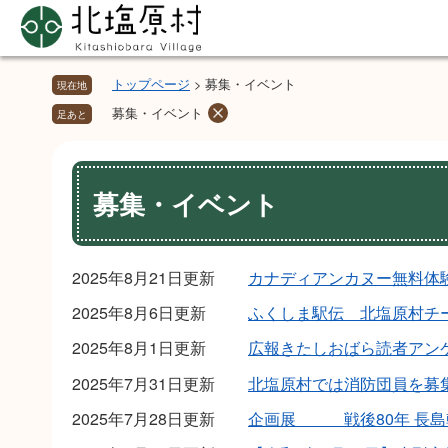
ペ
メ
ー
ニ
ジ
ュ
の
ー
トップページ
>
募集・イベント
現在地
先
を
募集・イベント
足あと
頭
飛
で
ば
本
す。
し
文
募集・イベント
て
本
文
へ
2025年8月21日更新
カナディアンカヌー無料体
2025年8月6日更新
ふくしま駅伝 北塩原村チ
2025年8月1日更新
広報きたしおばら読者アン
2025年7月31日更新
北塩原村では消防団員を募
2025年7月28日更新
企画展 戦後80年 長島