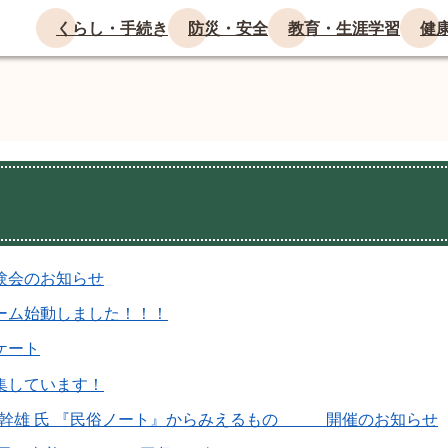
くらし・手続き
防災・安全
教育・生涯学習
健
験会のお知らせ
ーム始動しました！！！
ケート
集しています！
幹雄 氏 『民俗ノート』からみえるもの 開催のお知らせ