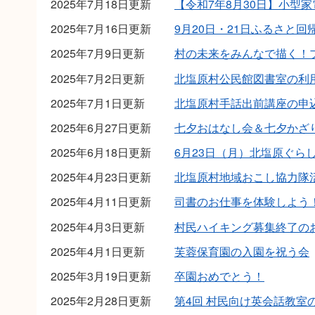
2025年7月18日更新
【令和7年8月30日】小型
2025年7月16日更新
9月20日・21日ふるさと
2025年7月9日更新
村の未来をみんなで描く！
2025年7月2日更新
北塩原村公民館図書室の利
2025年7月1日更新
北塩原村手話出前講座の申
2025年6月27日更新
七夕おはなし会＆七夕かざ
2025年6月18日更新
6⽉23⽇（月）北塩原ぐら
2025年4月23日更新
北塩原村地域おこし協力隊
2025年4月11日更新
司書のお仕事を体験しよう
2025年4月3日更新
村民ハイキング募集終了の
2025年4月1日更新
芙蓉保育園の入園を祝う会
2025年3月19日更新
卒園おめでとう！
2025年2月28日更新
第4回 村民向け英会話教室