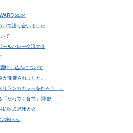
AWARD 2024
ついて語り合いました
ついて
ボールバレー交流大会
す
入園申し込みについて
化祭が開催されました。
スリランカカレーを作ろう！』
る「だれでも食堂」開催!
対抗軟式野球大会
のお知らせ