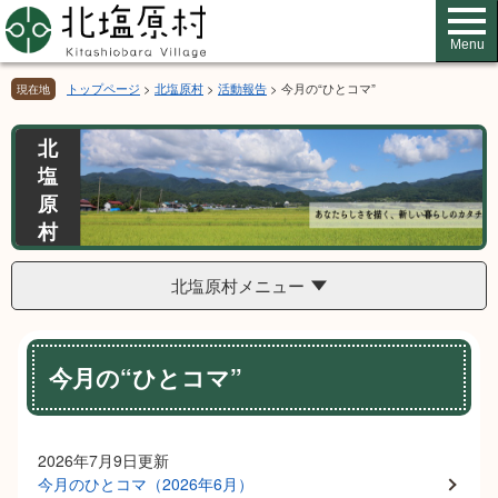
ペ
メ
ー
ニ
Menu
ジ
ュ
の
ー
トップページ
>
北塩原村
>
活動報告
>
今月の“ひとコマ”
現在地
先
を
頭
飛
北
で
ば
塩
す。
し
て
原
本
村
文
へ
北塩原村メニュー
本
今月の“ひとコマ”
文
2026年7月9日更新
今月のひとコマ（2026年6月）