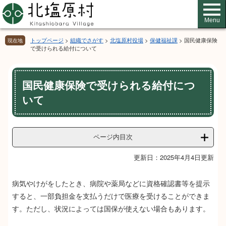
ペ
メ
ー
ニ
Menu
ジ
ュ
の
ー
トップページ
>
組織でさがす
>
北塩原村役場
>
保健福祉課
>
国民健康保険
現在地
先
を
で受けられる給付について
頭
飛
で
ば
本
す。
し
国民健康保険で受けられる給付につ
文
て
いて
本
文
へ
ページ内目次
更新日：2025年4月4日更新
病気やけがをしたとき、病院や薬局などに資格確認書等を提示
すると、一部負担金を支払うだけで医療を受けることができま
す。ただし、状況によっては国保が使えない場合もあります。