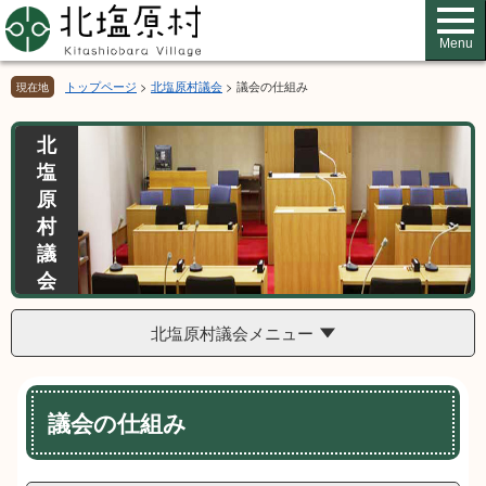
ペ
メ
ー
ニ
Menu
ジ
ュ
の
ー
トップページ
>
北塩原村議会
>
議会の仕組み
現在地
先
を
頭
飛
北
で
ば
塩
す。
し
て
原
本
村
文
議
へ
会
北塩原村議会メニュー
本
議会の仕組み
文