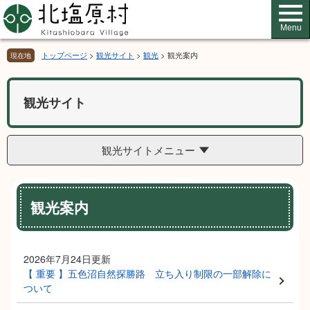
ペ
メ
ー
ニ
Menu
ジ
ュ
の
ー
トップページ
>
観光サイト
>
観光
>
観光案内
現在地
先
を
頭
飛
で
ば
観光サイト
す。
し
て
本
観光サイトメニュー
文
へ
本
観光案内
文
2026年7月24日更新
【 重要 】五色沼自然探勝路 立ち入り制限の一部解除に
ついて