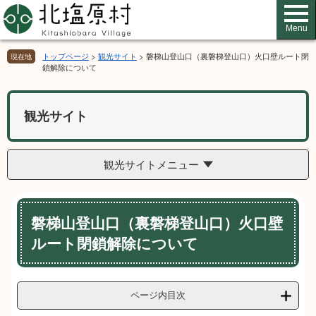
ペ
メ
ー
ニ
Menu
ジ
ュ
の
ー
トップページ
>
観光サイト
>
磐梯山登山口（裏磐梯登山口）火口壁ルート閉
現在地
先
を
鎖解除について
頭
飛
で
ば
す。
し
観光サイト
て
本
文
観光サイトメニュー
へ
本
磐梯山登山口（裏磐梯登山口）火口壁
文
ルート閉鎖解除について
ページ内目次