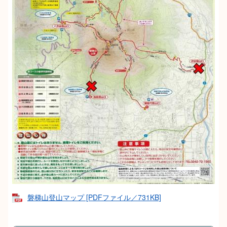
磐梯山登山マップ [PDFファイル／731KB]