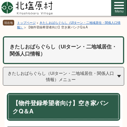
ペ
メ
ー
ニ
Menu
ジ
ュ
の
ー
トップページ
>
きたしおばらぐらし（UIターン・二地域居住・関係人口情
現在地
先
を
報）
>
【物件登録希望者向け】空き家バンクQ＆A
頭
飛
で
ば
す。
し
きたしおばらぐらし（UIターン・二地域居住・
て
関係人口情報）
本
文
へ
きたしおばらぐらし（UIターン・二地域居住・関係人口
情報）メニュー
本
【物件登録希望者向け】空き家バン
文
クQ＆A