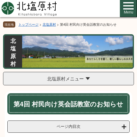
ペ
メ
ー
ニ
Menu
ジ
ュ
の
ー
トップページ
>
北塩原村
>
第4回 村民向け英会話教室のお知らせ
現在地
先
を
頭
飛
北
で
ば
塩
す。
し
て
原
本
村
文
へ
北塩原村メニュー
本
第4回 村民向け英会話教室のお知らせ
文
ページ内目次