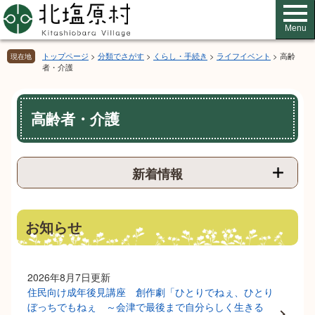
ペ
メ
ー
ニ
Menu
ジ
ュ
の
ー
トップページ
>
分類でさがす
>
くらし・手続き
>
ライフイベント
>
高齢
現在地
先
を
者・介護
頭
飛
で
ば
本
す。
し
高齢者・介護
文
て
本
文
へ
新着情報
お知らせ
2026年8月7日更新
住民向け成年後見講座 創作劇「ひとりでねぇ、ひとり
ぼっちでもねぇ ～会津で最後まで自分らしく生きる