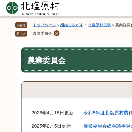
ペ
メ
ー
ニ
ジ
ュ
の
ー
トップページ
>
組織でさがす
>
北塩原村役場
>
農業委員
現在地
先
を
農業委員会
足あと
頭
飛
で
ば
本
す。
し
文
農業委員会
て
本
文
へ
2026年4月16日更新
令和8年度北塩原村農
2025年2月5日更新
農業委員会総会議事録