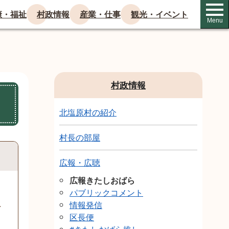
康・福祉
村政情報
産業・仕事
観光・イベント
Menu
村政情報
北塩原村の紹介
村長の部屋
広報・広聴
広報きたしおばら
パブリックコメント
情報発信
区長便
S