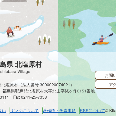
島県 北塩原村
ashiobara Village
お問
ア
塩原村（法人番号 3000020074021）
485 福島県耶麻郡北塩原村大字北山字姥ヶ作3151番地
3-3111
Fax 0241-25-7358
扱い
リンクについて
著作権・免責事項
RSSについて
© Kit