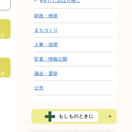
#きたしおばら推し
財政・例規
まちづくり
人事・採用
監査・情報公開
議会・選挙
公売
もしものときに
＋