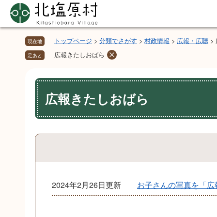
ペ
メ
ー
ニ
ジ
ュ
の
ー
トップページ
>
分類でさがす
>
村政情報
>
広報・広聴
>
現在地
先
を
広報きたしおばら
足あと
頭
飛
で
ば
本
す。
し
文
広報きたしおばら
て
本
文
へ
2024年2月26日更新
お子さんの写真を「広