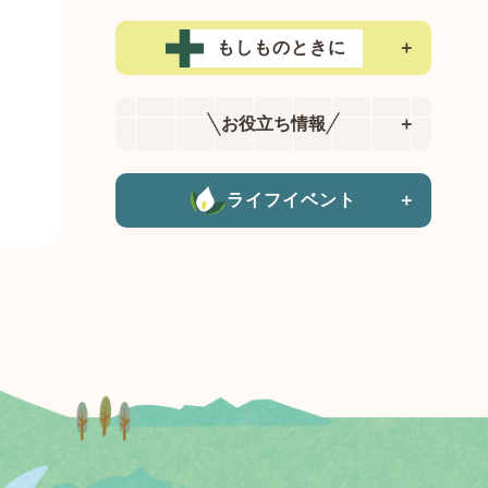
もしものときに
＋
お役立ち情報
＋
ライフイベント
＋