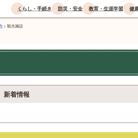
くらし・手続き
防災・安全
教育・生涯学習
健
内
>
観光施設
新着情報