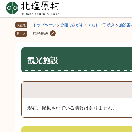
ペ
メ
ー
ニ
ジ
ュ
の
ー
トップページ
>
分類でさがす
>
くらし・手続き
>
施設案
現在地
先
を
観光施設
足あと
頭
飛
で
ば
本
す。
し
文
観光施設
て
本
文
へ
現在、掲載されている情報はありません。