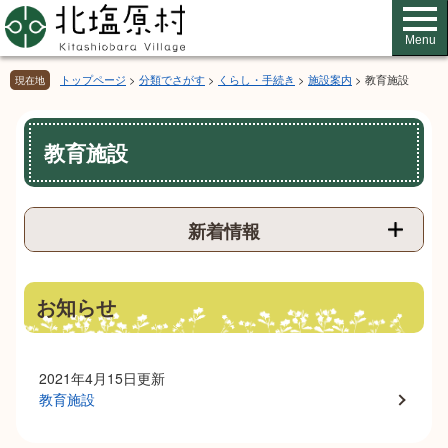
ペ
メ
ー
ニ
Menu
ジ
ュ
の
ー
トップページ
>
分類でさがす
>
くらし・手続き
>
施設案内
>
教育施設
現在地
先
を
頭
飛
本
で
ば
教育施設
文
す。
し
て
本
文
新着情報
へ
お知らせ
2021年4月15日更新
教育施設