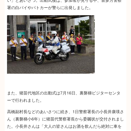
い」とあいさつ。出動式後は、参加者が見守る中、喜多方警察
署の白バイやパトカーが警らに出発しました。
また、猪苗代地区の出動式は7月16日、裏磐梯ビジターセンタ
ーで行われました。
高橋副村長などのあいさつに続き、1日警察署長の小長井康瑛さ
ん（裏磐梯小6年）に猪苗代警察署長から委嘱状が交付されまし
た。小長井さんは「大人の皆さんはお酒を飲んだら絶対に車を