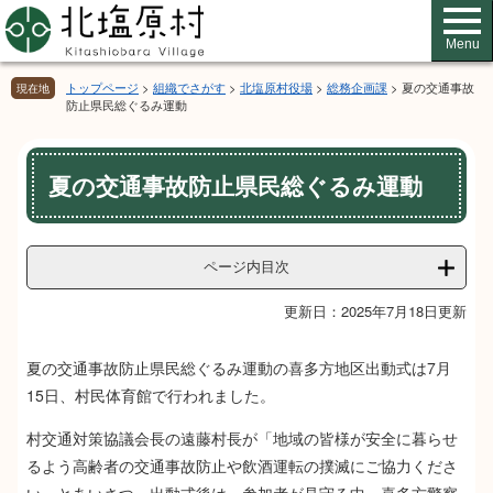
ペ
メ
ー
ニ
Menu
ジ
ュ
の
ー
トップページ
>
組織でさがす
>
北塩原村役場
>
総務企画課
>
夏の交通事故
現在地
先
を
防止県民総ぐるみ運動
頭
飛
で
ば
本
す。
し
夏の交通事故防止県民総ぐるみ運動
文
て
本
文
へ
ページ内目次
更新日：2025年7月18日更新
夏の交通事故防止県民総ぐるみ運動の喜多方地区出動式は7月
15日、村民体育館で行われました。
村交通対策協議会長の遠藤村長が「地域の皆様が安全に暮らせ
るよう高齢者の交通事故防止や飲酒運転の撲滅にご協力くださ