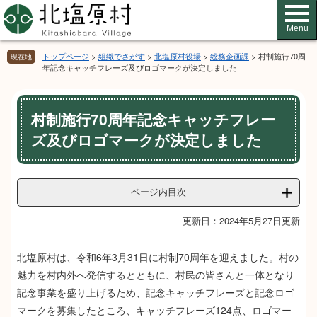
ペ
メ
ー
ニ
Menu
ジ
ュ
の
ー
トップページ
>
組織でさがす
>
北塩原村役場
>
総務企画課
>
村制施行70周
現在地
先
を
年記念キャッチフレーズ及びロゴマークが決定しました
頭
飛
で
ば
本
す。
し
村制施行70周年記念キャッチフレー
文
て
ズ及びロゴマークが決定しました
本
文
へ
ページ内目次
更新日：2024年5月27日更新
北塩原村は、令和6年3月31日に村制70周年を迎えました。村の
魅力を村内外へ発信するとともに、村民の皆さんと一体となり
記念事業を盛り上げるため、記念キャッチフレーズと記念ロゴ
マークを募集したところ、キャッチフレーズ124点、ロゴマー