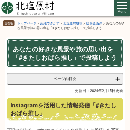
ペ
メ
ー
ニ
Menu
ジ
ュ
の
ー
トップページ
>
組織でさがす
>
北塩原村役場
>
総務企画課
>
あなたの好き
現在地
先
を
な風景や旅の思い出を「#きたしおばら推し」で投稿しよう
頭
飛
で
ば
本
す。
し
あなたの好きな風景や旅の思い出を
文
て
「#きたしおばら推し」で投稿しよう
本
文
へ
ページ内目次
更新日：2024年2月15日更新
Instagramを活用した情報発信「#きたし
おばら推し」
下記の方法で、Instagram（インスタグラム）に投稿した写真