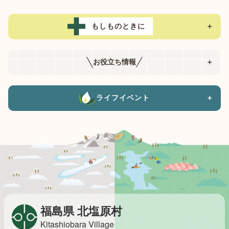
もしものときに
＋
お役立ち情報
＋
ライフイベント
＋
福島県 北塩原村
Kitashiobara Village