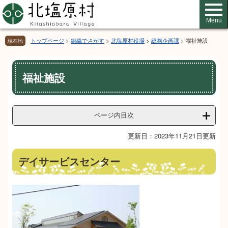
ペ
メ
ー
ニ
Menu
ジ
ュ
の
ー
トップページ
>
組織でさがす
>
北塩原村役場
>
総務企画課
>
福祉施設
現在地
先
を
頭
飛
本
で
ば
福祉施設
文
す。
し
て
本
文
ページ内目次
へ
更新日：2023年11月21日更新
​デイサービスセンター