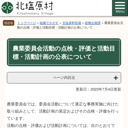
ペ
メ
ー
ニ
Menu
ジ
ュ
の
ー
トップページ
>
組織でさがす
>
北塩原村役場
>
総務企画課
>
農業委員会活
現在地
先
を
動の点検・評価と活動目標・活動計画の公表について
頭
飛
で
ば
本
す。
し
農業委員会活動の点検・評価と活動目
文
て
標・活動計画の公表について
本
文
へ
ページ内目次
更新日：2023年7月4日更新
農業委員会では、委員会活動について適正な事務実施に向けた
取り組みとして、活動計画の策定およびその点検・評価を行っ
ています。
活動の点検・評価および活動計画については、次のとおりで