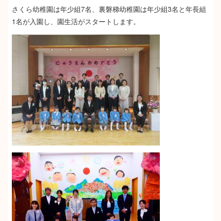
さくら幼稚園は年少組7名、裏磐梯幼稚園は年少組3名と年長組
1名が入園し、園生活がスタートします。