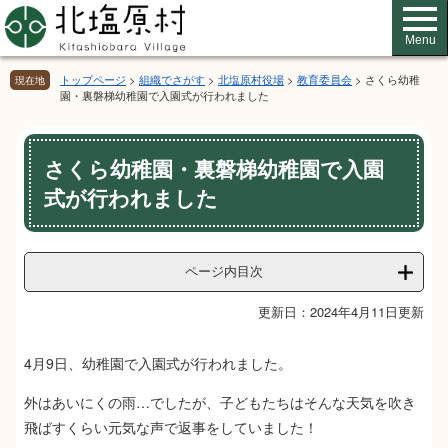
ペ
メ
ー
ニ
Menu
ジ
ュ
の
ー
トップページ
>
組織でさがす
>
北塩原村役場
>
教育委員会
>
さくら幼稚
現在地
先
を
園・裏磐梯幼稚園で入園式が行われました
頭
飛
で
ば
本
す。
し
さくら幼稚園・裏磐梯幼稚園で入園
文
て
式が行われました
本
文
へ
ページ内目次
更新日：2024年4月11日更新
4月9日、幼稚園で入園式が行われました。
外はあいにくの雨…でしたが、子どもたちはそんな天気を吹き
飛ばすくらい元気な声で返事をしていました！