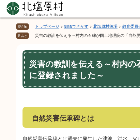
ペ
メ
ー
ニ
ジ
ュ
の
ー
トップページ
>
組織でさがす
>
北塩原村役場
>
教育委員
現在地
先
を
災害の教訓を伝える～村内の石碑が国土地理院の「自然
足あと
頭
飛
で
ば
本
す。
し
文
災害の教訓を伝える～村内の
て
本
に登録されました～
文
へ
自然災害伝承碑とは
自然災害伝承碑とは過去に発生した津波、洪水、火