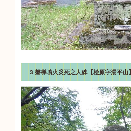
3 磐梯噴火災死之人碑【桧原字湯平山