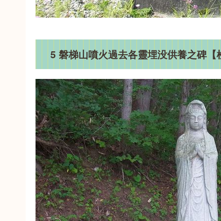
5 磐梯山噴火過去各靈埋没供養之碑【