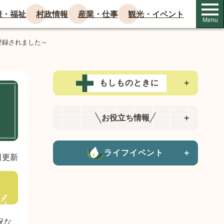
康・福祉
村政情報
産業・仕事
観光・イベント
Menu
登録されました～
もしものときに
＋
」
お役立ち情報
＋
ライフイベント
＋
日更新
況な