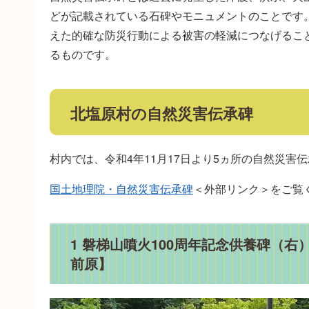
どが記載されている石碑やモニュメントのことです
えた的確な防災行動による被害の軽減につなげること
るものです。
北塩原村の自然災害伝承碑
村内では、令和4年11月17日より5ヵ所の自然災
国土地理院・自然災害伝承碑
＜外部リンク＞
をご覧
1 磐梯山噴火100周年記念供養碑（
前原】