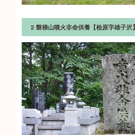
2 磐梯山噴火非命供養【桧原字雄子沢