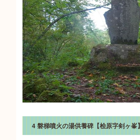
4 磐梯噴火の湯供養碑【桧原字剣ヶ峯