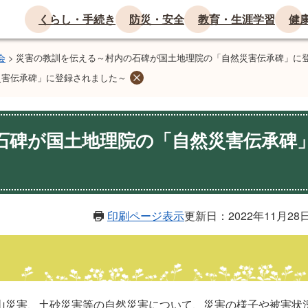
くらし・手続き
防災・安全
教育・生涯学習
健
会
>
災害の教訓を伝える～村内の石碑が国土地理院の「自然災害伝承碑」に
災害伝承碑」に登録されました～
石碑が国土地理院の「自然災害伝承碑
印刷ページ表示
更新日：2022年11月28
山災害、土砂災害等の自然災害について、災害の様子や被害状