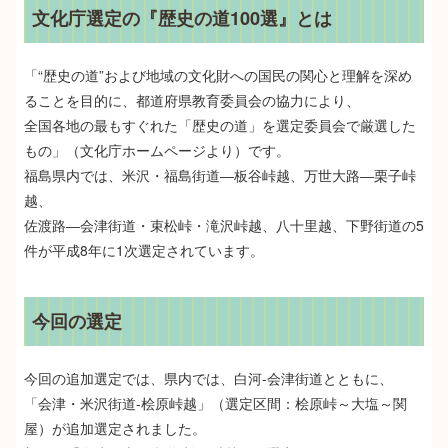
文化庁選定の『歴史の道100選』とは
「“歴史の道”および地域の文化財への国民の関心と理解を深め
ることを目的に、都道府県教育委員会の協力により、
全国各地の最もすぐれた「歴史の道」を選定委員会で厳選した
もの」（文化庁ホームページより）です。
福島県内では、米沢・福島街道―板谷峠越、万世大路―栗子峠
越、
佐渡路―会津街道・束松峠・滝沢峠越、八十里越、下野街道の5
件が平成8年に1次選定されています。
今回の選定
今回の追加選定では、県内では、白河-会津街道とともに、
「会津・米沢街道-桧原峠越」（選定区間：桧原峠～大塩～関
屋）が追加選定されました。