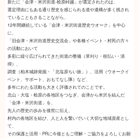
新たに「会津・米沢街道-桧原峠越」が選定されたのは、
選定理由にもある通り歴史を感じられる道や遺構が多く残され
ていることもさることながら、
12年間継続している「会津・米沢街道歴史ウオーク」を中心
に、
「旧会津・米沢街道歴史交流会」や各種イベント・村民の方々
の活動において
多彩に繰り広げられてきた街道の整備（草刈り・枝払い・清
掃）、
調査（柏木城跡発掘・「北塩原ちい旅」）、活用（ウオークイ
ベント、サポート、おもてなし隊）など、
多年にわたる活動も大きく評価されてのことです。
北山・大塩・桧原の各地区をつなぎ、会津から米沢を結んだ
「会津・米沢街道」を、
先人の歴史の歩みを後世に伝え、
村内の各地区を結び、人と人を繋いでいく大切な地域資産とし
て、
その保護と活用・PRに今後ともご理解・ご協力をよろしくお願