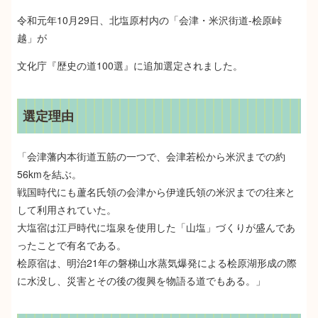
令和元年10月29日、北塩原村内の「会津・米沢街道-桧原峠
越」が
文化庁『歴史の道100選』に追加選定されました。
選定理由
「会津藩内本街道五筋の一つで、会津若松から米沢までの約
56kmを結ぶ。
戦国時代にも蘆名氏領の会津から伊達氏領の米沢までの往来と
して利用されていた。
大塩宿は江戸時代に塩泉を使用した「山塩」づくりが盛んであ
ったことで有名である。
桧原宿は、明治21年の磐梯山水蒸気爆発による桧原湖形成の際
に水没し、災害とその後の復興を物語る道でもある。」