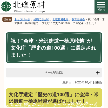
ペ
メ
ー
ニ
Menu
ジ
ュ
の
ー
トップページ
>
組織でさがす
>
北塩原村役場
>
教育委員会
>
祝！“会津・米
現在地
先
を
沢街道ー桧原峠越”が 文化庁「歴史の道100選」に選定されました！
頭
飛
で
ば
本
す。
し
祝！“会津・米沢街道ー桧原峠越”が
文
て
文化庁「歴史の道100選」に選定され
本
文
ました！
へ
ページ内目次
更新日：2020年10月1日更新
文化庁選定「歴史の道100選」に会津・米
沢街道ー桧原峠越が選ばれました！