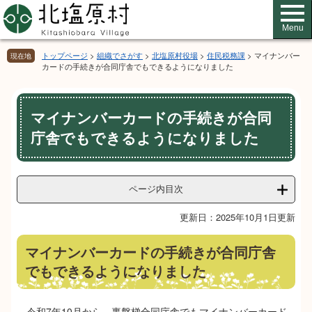
ペ
メ
ー
ニ
Menu
ジ
ュ
の
ー
トップページ
>
組織でさがす
>
北塩原村役場
>
住民税務課
>
マイナンバー
現在地
先
を
カードの手続きが合同庁舎でもできるようになりました
頭
飛
で
ば
本
す。
し
マイナンバーカードの手続きが合同
文
て
庁舎でもできるようになりました
本
文
へ
ページ内目次
更新日：2025年10月1日更新
マイナンバーカードの手続きが合同庁舎
でもできるようになりました
令和7年10月から、裏磐梯合同庁舎でもマイナンバーカード