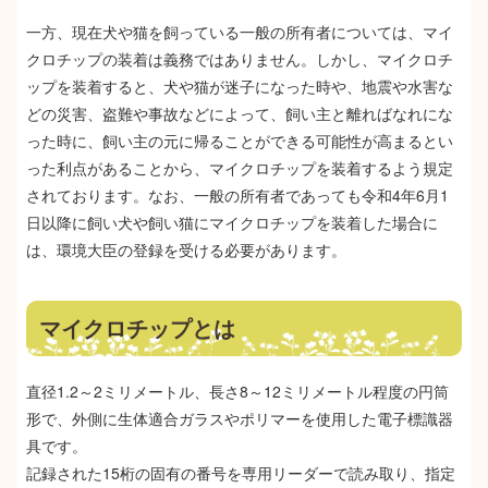
一方、現在犬や猫を飼っている一般の所有者については、マイ
クロチップの装着は義務ではありません。しかし、マイクロチ
ップを装着すると、犬や猫が迷子になった時や、地震や水害な
どの災害、盗難や事故などによって、飼い主と離ればなれにな
った時に、飼い主の元に帰ることができる可能性が高まるとい
った利点があることから、マイクロチップを装着するよう規定
されております。なお、一般の所有者であっても令和4年6月1
日以降に飼い犬や飼い猫にマイクロチップを装着した場合に
は、環境大臣の登録を受ける必要があります。
マイクロチップとは
直径1.2～2ミリメートル、長さ8～12ミリメートル程度の円筒
形で、外側に生体適合ガラスやポリマーを使用した電子標識器
具です。
記録された15桁の固有の番号を専用リーダーで読み取り、指定