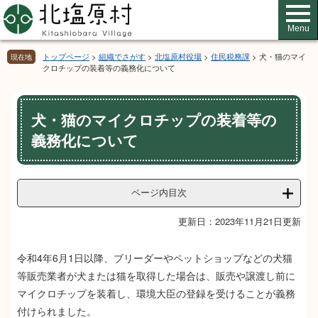
ペ
メ
ー
ニ
Menu
ジ
ュ
の
ー
トップページ
>
組織でさがす
>
北塩原村役場
>
住民税務課
>
犬・猫のマイ
現在地
先
を
クロチップの装着等の義務化について
頭
飛
で
ば
本
す。
し
犬・猫のマイクロチップの装着等の
文
て
義務化について
本
文
へ
ページ内目次
更新日：2023年11月21日更新
令和4年6月1日以降、ブリーダーやペットショップなどの犬猫
等販売業者が犬または猫を取得した場合は、販売や譲渡し前に
マイクロチップを装着し、環境大臣の登録を受けることが義務
付けられました。