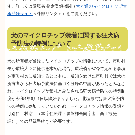
す。詳しくは環境省 指定登録機関（
犬と猫のマイクロチップ情
報登録サイト
＜外部リンク＞
）をご覧ください。
犬のマイクロチップ装着に関する狂犬病
予防法の特例について
犬の所有者が登録したマイクロチップの情報について、市町村
長が環境大臣に提供を求めた場合、環境省が省令で定める事項
を市町村長に通知するとともに、通知を受けた市町村では犬の
所有者から狂犬病予防法に基づく登録の申請があったとみなさ
れ、マイクロチップが鑑札とみなされる狂犬病予防法の特例制
度が令和4年6月1日以降始まりました。北塩原村は狂犬病予防
法の特例に参加していないため、マイクロチップ情報の登録と
は別に、村窓口（本庁住民課・裏磐梯合同庁舎（商工観光
課））での登録手続きが必要です。