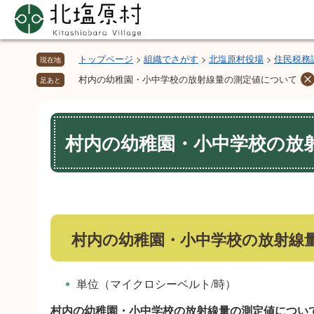
ペ
メ
ー
ニ
ジ
ュ
の
ー
トップページ
>
組織でさがす
>
北塩原村役場
>
住民税務
現在地
先
を
村内の幼稚園・小中学校の放射線量の測定値について
足あと
頭
飛
で
ば
本
す。
し
文
村内の幼稚園・小中学校の放
て
本
文
へ
村内の幼稚園・小中学校の放射線
単位（マイクロシーベルト/時）
村内の幼稚園・小中学校の放射線量の測定値につい