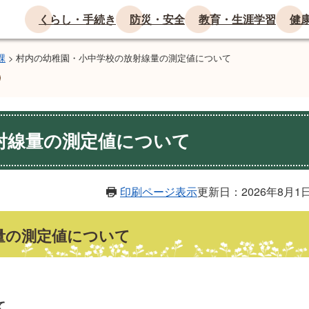
くらし・手続き
防災・安全
教育・生涯学習
健
課
>
村内の幼稚園・小中学校の放射線量の測定値について
射線量の測定値について
印刷ページ表示
更新日：2026年8月1
量の測定値について
て