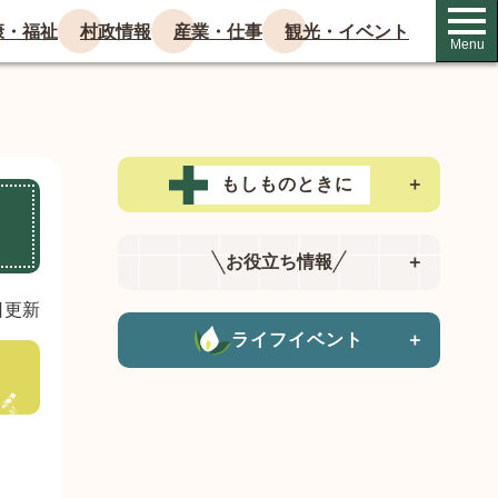
康・福祉
村政情報
産業・仕事
観光・イベント
Menu
もしものときに
＋
お役立ち情報
＋
日更新
ライフイベント
＋