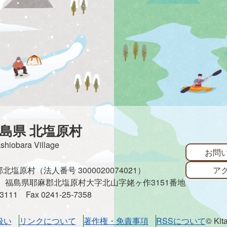
島県 北塩原村
ashiobara Village
お問
ア
塩原村（法人番号 3000020074021）
485 福島県耶麻郡北塩原村大字北山字姥ヶ作3151番地
3-3111
Fax 0241-25-7358
扱い
リンクについて
著作権・免責事項
RSSについて
© Kit