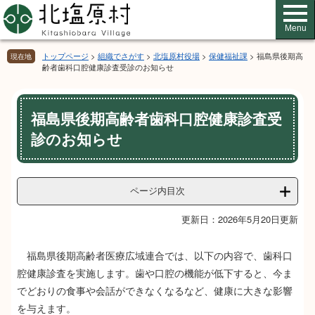
ペ
メ
ー
ニ
Menu
ジ
ュ
の
ー
トップページ
>
組織でさがす
>
北塩原村役場
>
保健福祉課
>
福島県後期高
現在地
先
を
齢者歯科口腔健康診査受診のお知らせ
頭
飛
で
ば
本
す。
し
福島県後期高齢者歯科口腔健康診査受
文
て
診のお知らせ
本
文
へ
ページ内目次
更新日：2026年5月20日更新
福島県後期高齢者医療広域連合では、以下の内容で、歯科口
腔健康診査を実施します。歯や口腔の機能が低下すると、今ま
でどおりの食事や会話ができなくなるなど、健康に大きな影響
を与えます。