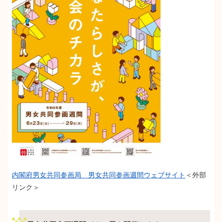
内閣府男女共同参画局 男女共同参画週間ウェブサイト
＜外部
リンク＞