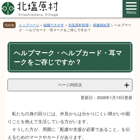
ペ
メ
ー
ニ
Menu
ジ
ュ
の
ー
トップページ
>
組織でさがす
>
北塩原村役場
>
保健福祉課
>
ヘルプマー
現在地
先
を
ク・ヘルプカード・耳マークをご存じですか？
頭
飛
で
ば
本
す。
し
ヘルプマーク・ヘルプカード・耳マ
文
て
ークをご存じですか？
本
文
へ
ページ内目次
更新日：2026年1月13日更新
私たちの身の回りには、外見からは分かりにくい障がいや困
りごとを抱えて生活している方がいます。
そうした方が、周囲に「配慮や支援が必要であること」を伝
えるためのマークやカードがあります。