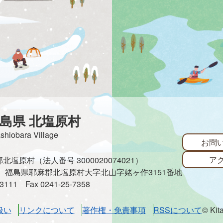
島県 北塩原村
ashiobara Village
お問
ア
塩原村（法人番号 3000020074021）
485 福島県耶麻郡北塩原村大字北山字姥ヶ作3151番地
3-3111
Fax 0241-25-7358
扱い
リンクについて
著作権・免責事項
RSSについて
© Kit