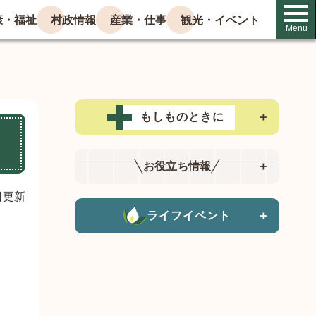
康・福祉
村政情報
産業・仕事
観光・イベント
Menu
もしものときに
＋
お役立ち情報
＋
日更新
ライフイベント
＋