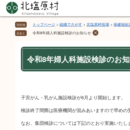
ペ
メ
ー
ニ
ジ
ュ
の
ー
トップページ
>
組織でさがす
>
北塩原村役場
>
保健福祉
現在地
先
を
令和8年婦人科施設検診のお知らせ
足あと
頭
飛
で
ば
本
す。
し
文
令和8年婦人科施設検診のお
て
本
文
へ
子宮がん・乳がん施設検診が6月より開始します。
検診終了間際は医療機関が混みあいますので早めの
なお、集団検診については下記のとおり実施いたし