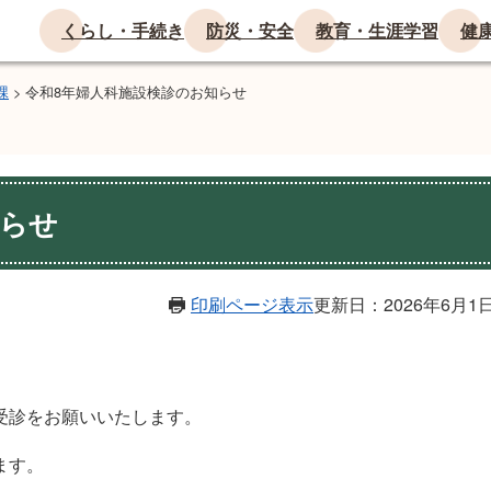
くらし・手続き
防災・安全
教育・生涯学習
健
課
>
令和8年婦人科施設検診のお知らせ
知らせ
印刷ページ表示
更新日：2026年6月1
受診をお願いいたします。
ます。