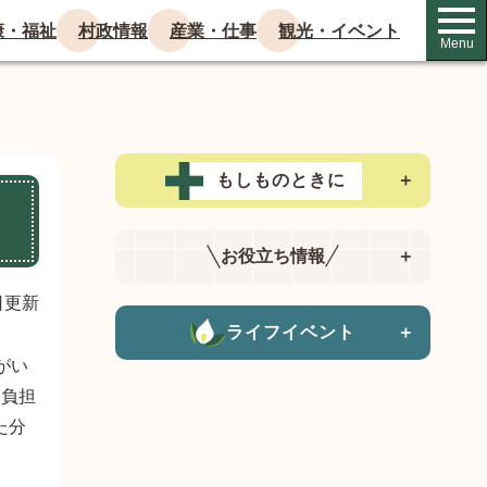
康・福祉
村政情報
産業・仕事
観光・イベント
Menu
もしものときに
＋
お役立ち情報
＋
日更新
ライフイベント
＋
がい
用負担
た分