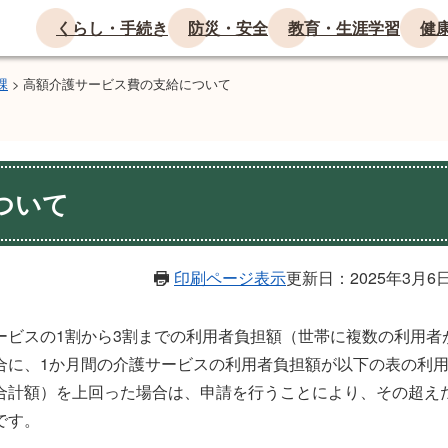
くらし・手続き
防災・安全
教育・生涯学習
健
課
>
高額介護サービス費の支給について
ついて
印刷ページ表示
更新日：2025年3月6
ービスの1割から3割までの利用者負担額（世帯に複数の利用者
合に、1か月間の介護サービスの利用者負担額が以下の表の利
合計額）を上回った場合は、申請を行うことにより、その超え
です。