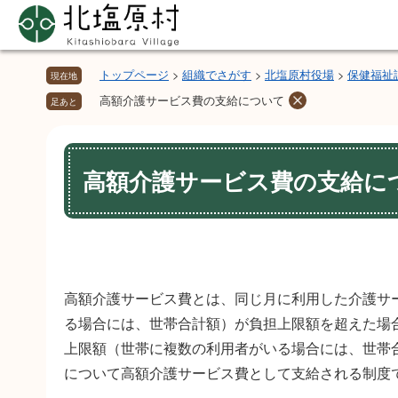
ペ
メ
ー
ニ
ジ
ュ
の
ー
トップページ
>
組織でさがす
>
北塩原村役場
>
保健福祉
現在地
先
を
高額介護サービス費の支給について
足あと
頭
飛
で
ば
本
す。
し
文
高額介護サービス費の支給に
て
本
文
へ
高額介護サービス費とは、同じ月に利用した介護サ
る場合には、世帯合計額）が負担上限額を超えた場
上限額（世帯に複数の利用者がいる場合には、世帯
について高額介護サービス費として支給される制度