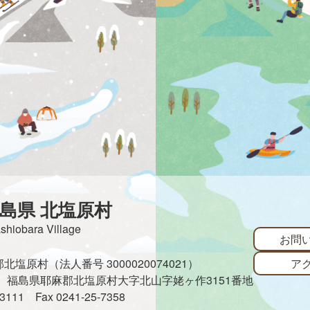
島県 北塩原村
ashiobara Village
お問
ア
塩原村（法人番号 3000020074021）
485 福島県耶麻郡北塩原村大字北山字姥ヶ作3151番地
3-3111
Fax 0241-25-7358