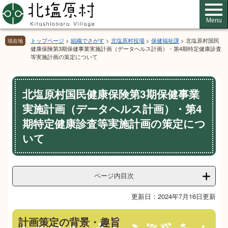
ペ
メ
ー
ニ
Menu
ジ
ュ
の
ー
トップページ
>
組織でさがす
>
北塩原村役場
>
保健福祉課
>
北塩原村国民
現在地
先
を
健康保険第3期保健事業実施計画（データヘルス計画）・第4期特定健康診査
等実施計画の策定について
頭
飛
で
ば
す。
し
本
て
北塩原村国民健康保険第3期保健事業
文
本
実施計画（データヘルス計画）・第4
文
期特定健康診査等実施計画の策定につ
へ
いて
ページ内目次
更新日：2024年7月16日更新
計画策定の背景・趣旨