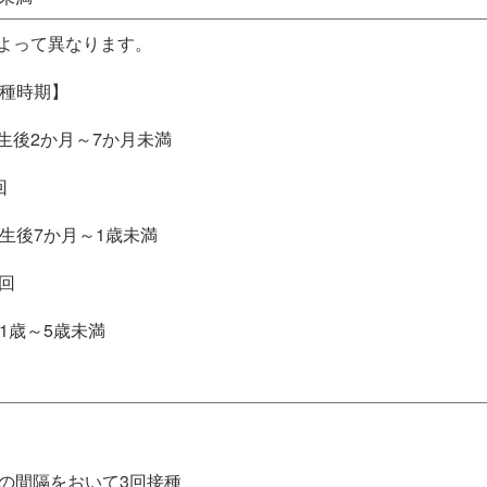
よって異なります。
接種時期】
生後2か月～7か月未満
回
期生後7か月～1歳未満
回
期1歳～5歳未満
上の間隔をおいて3回接種