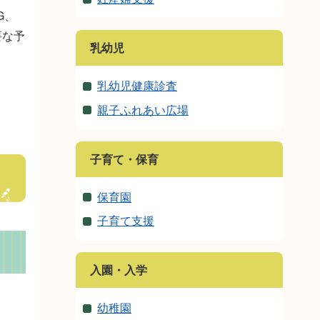
G、
要な予
乳幼児
乳幼児健康診査
親子ふれあい広場
子育て・保育
保育園
子育て支援
入園・入学
幼稚園