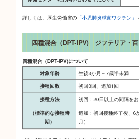
詳しくは、厚生労働省の
「小児肺炎球菌ワクチン」
四種混合（DPT-IPV) ジフテリア
四種混合（DPT-IPV)について
対象年齢
生後3か月～7歳半未満
接種回数
初回3回、追加1回
接種方法
初回：20日以上の間隔をお
（標準的な接種時
追加：初回接種終了後、6
期）
月）