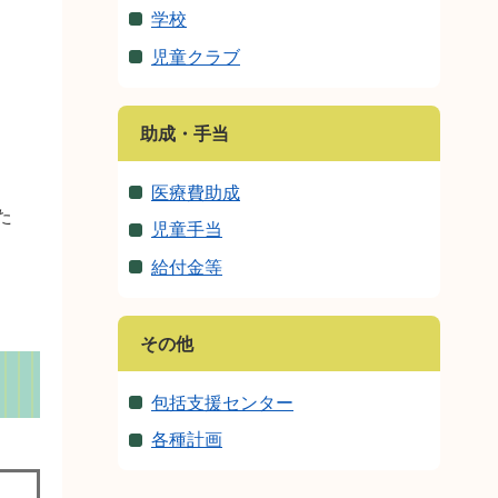
学校
児童クラブ
助成・手当
医療費助成
た
児童手当
給付金等
その他
包括支援センター
各種計画