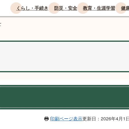
くらし・手続き
防災・安全
教育・生涯学習
健
て
印刷ページ表示
更新日：2026年4月1