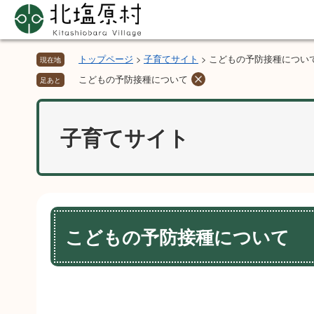
ペ
メ
ー
ニ
ジ
ュ
の
ー
トップページ
>
子育てサイト
>
こどもの予防接種につい
現在地
先
を
こどもの予防接種について
足あと
頭
飛
で
ば
す。
し
子育てサイト
て
本
文
へ
本
文
こどもの予防接種について