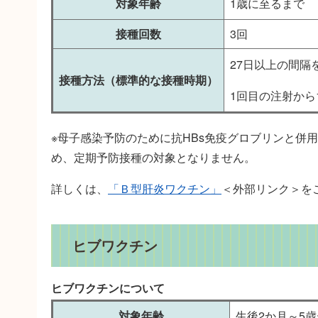
対象年齢
1歳に至るまで
接種回数
3回
27日以上の間隔
接種方法（標準的な接種時期）
1回目の注射から1
※母子感染予防のために抗HBs免疫グロブリンと併
め、定期予防接種の対象となりません。
詳しくは、
「Ｂ型肝炎ワクチン」
＜外部リンク＞
を
ヒブワクチン
ヒブワクチンについて
対象年齢
生後2か月～5