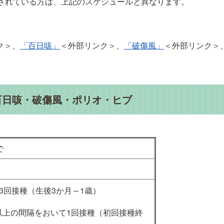
種されている方は、上記のスケジュールと異なります。
ク＞
、
「百日咳」
＜外部リンク＞
、
「破傷風」
＜外部リンク＞
リア・百日咳・破傷風・ポリオ・ヒブ
で
3回接種（生後3か月～1歳）
以上の間隔をおいて1回接種（初回接種終