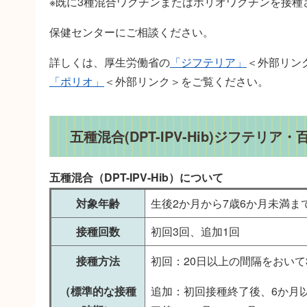
※既に3種混合ワクチンまたはポリオワクチンを接
保健センターにご相談ください。
詳しくは、厚生労働省の
「ジフテリア」
＜外部リン
「ポリオ」
＜外部リンク＞
をご覧ください。
五種混合(DPT-IPV-Hib)ジフテ
五種混合（DPT-IPV-Hib）について
対象年齢
生後2か月から7歳6か月未満ま
接種回数
初回3回、追加1回
接種方法
初回：20日以上の間隔をおいて
（標準的な接種
追加：初回接種終了後、6か月