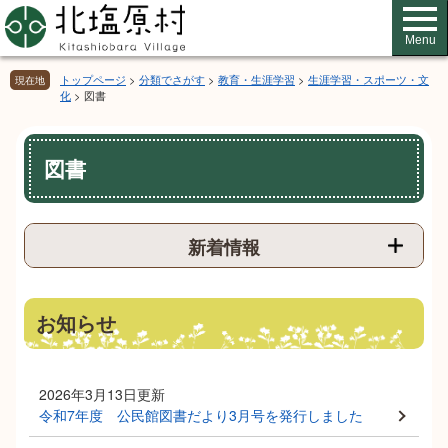
ペ
メ
ー
ニ
Menu
ジ
ュ
の
ー
トップページ
>
分類でさがす
>
教育・生涯学習
>
生涯学習・スポーツ・文
現在地
先
を
化
>
図書
頭
飛
で
ば
本
す。
し
図書
文
て
本
文
へ
新着情報
お知らせ
2026年3月13日更新
令和7年度 公民館図書だより3月号を発行しました