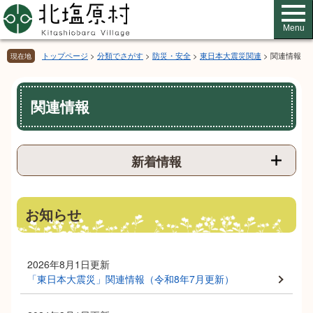
ペ
メ
ー
ニ
Menu
ジ
ュ
の
ー
トップページ
>
分類でさがす
>
防災・安全
>
東日本大震災関連
>
関連情報
現在地
先
を
頭
飛
本
で
ば
関連情報
文
す。
し
て
本
文
新着情報
へ
お知らせ
2026年8月1日更新
「東日本大震災」関連情報（令和8年7月更新）