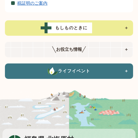
税証明のご案内
もしものときに
＋
お役立ち情報
＋
ライフイベント
＋