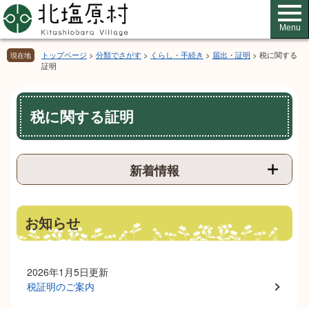
ペ
メ
ー
ニ
Menu
ジ
ュ
の
ー
トップページ
>
分類でさがす
>
くらし・手続き
>
届出・証明
>
税に関する
現在地
先
を
証明
頭
飛
で
ば
本
す。
し
税に関する証明
文
て
本
文
へ
新着情報
お知らせ
2026年1月5日更新
税証明のご案内