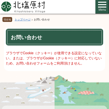
ペ
メ
ー
ニ
Menu
ジ
ュ
の
ー
トップページ
>
お問い合わせ
現在地
先
を
頭
飛
本
で
ば
お問い合わせ
文
す。
し
て
本
ブラウザでCookie（クッキー）が使用できる設定になっていな
文
い、または、ブラウザがCookie（クッキー）に対応していない
へ
ため、お問い合わせフォームをご利用頂けません。