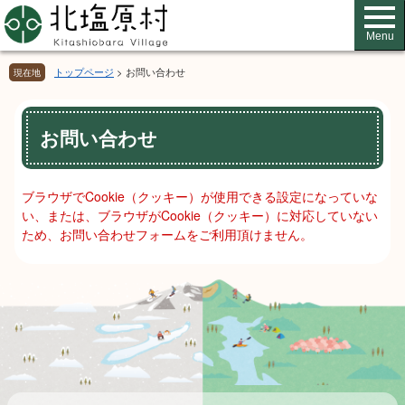
ペ
メ
ー
ニ
Menu
ジ
ュ
の
ー
トップページ
>
お問い合わせ
現在地
先
を
頭
飛
本
で
ば
お問い合わせ
文
す。
し
て
本
ブラウザでCookie（クッキー）が使用できる設定になっていな
文
い、または、ブラウザがCookie（クッキー）に対応していない
へ
ため、お問い合わせフォームをご利用頂けません。