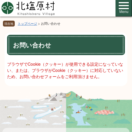
ペ
メ
ー
ニ
Menu
ジ
ュ
の
ー
トップページ
>
お問い合わせ
現在地
先
を
頭
飛
本
で
ば
お問い合わせ
文
す。
し
て
本
ブラウザでCookie（クッキー）が使用できる設定になっていな
文
い、または、ブラウザがCookie（クッキー）に対応していない
へ
ため、お問い合わせフォームをご利用頂けません。