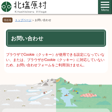
ペ
メ
ー
ニ
Menu
ジ
ュ
の
ー
トップページ
>
お問い合わせ
現在地
先
を
頭
飛
本
で
ば
お問い合わせ
文
す。
し
て
本
ブラウザでCookie（クッキー）が使用できる設定になっていな
文
い、または、ブラウザがCookie（クッキー）に対応していない
へ
ため、お問い合わせフォームをご利用頂けません。