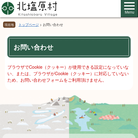
ペ
メ
ー
ニ
Menu
ジ
ュ
の
ー
トップページ
>
お問い合わせ
現在地
先
を
頭
飛
本
で
ば
お問い合わせ
文
す。
し
て
本
ブラウザでCookie（クッキー）が使用できる設定になっていな
文
い、または、ブラウザがCookie（クッキー）に対応していない
へ
ため、お問い合わせフォームをご利用頂けません。