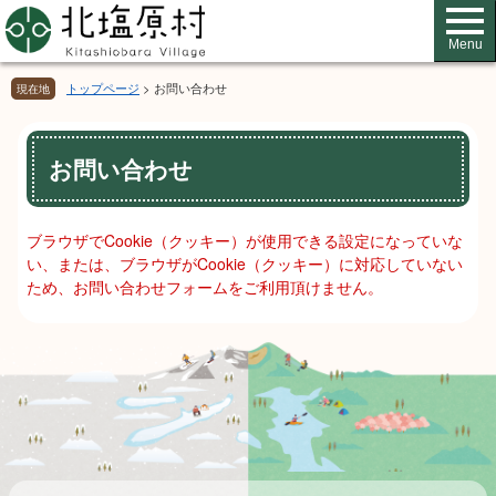
ペ
メ
ー
ニ
Menu
ジ
ュ
の
ー
トップページ
>
お問い合わせ
現在地
先
を
頭
飛
本
で
ば
お問い合わせ
文
す。
し
て
本
ブラウザでCookie（クッキー）が使用できる設定になっていな
文
い、または、ブラウザがCookie（クッキー）に対応していない
へ
ため、お問い合わせフォームをご利用頂けません。