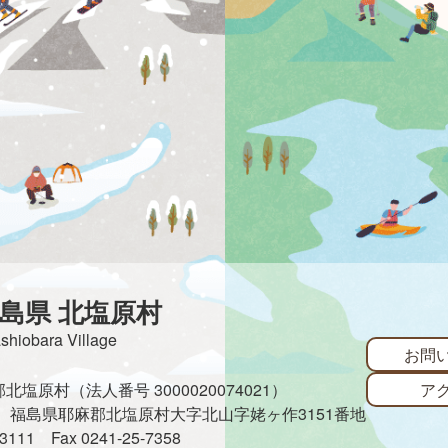
島県 北塩原村
ashiobara Village
お問
ア
塩原村（法人番号 3000020074021）
485 福島県耶麻郡北塩原村大字北山字姥ヶ作3151番地
3-3111
Fax 0241-25-7358