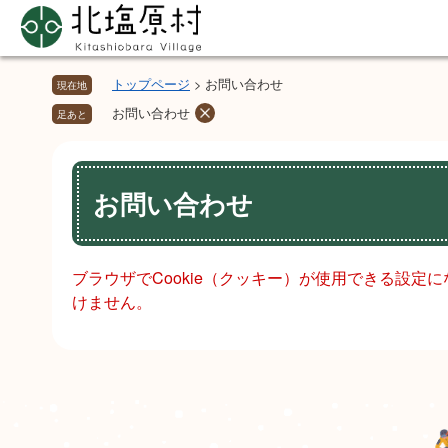
ペ
メ
ー
ニ
ジ
ュ
の
ー
トップページ
>
お問い合わせ
現在地
先
を
お問い合わせ
足あと
頭
飛
で
ば
本
す。
し
文
お問い合わせ
て
本
文
へ
ブラウザでCookie（クッキー）が使用できる設定
けません。